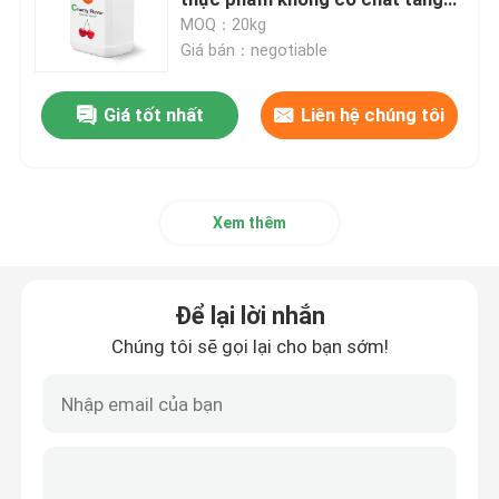
hương vị nhân tạo
MOQ：20kg
Giá bán：negotiable
Hương vị nướng
Giá tốt nhất
Liên hệ chúng tôi
Bột gia vị
Hương vị từ sữa
Xem thêm
Hương vị đồ ngọt
Để lại lời nhắn
Hương vị tự nhiên
Chúng tôi sẽ gọi lại cho bạn sớm!
Chiết xuất thực vật