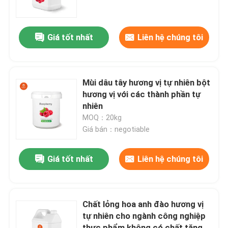
Về chúng tôi
Giá tốt nhất
Liên hệ chúng tôi
Tham quan nhà máy
Mùi dâu tây hương vị tự nhiên bột
Kiểm soát chất lượng
hương vị với các thành phần tự
nhiên
MOQ：20kg
Liên hệ chúng tôi
Giá bán：negotiable
Yêu cầu báo giá
Giá tốt nhất
Liên hệ chúng tôi
Hương vị thơm
Chất lỏng hoa anh đào hương vị
tự nhiên cho ngành công nghiệp
Hương vị đồ uống
thực phẩm không có chất tăng