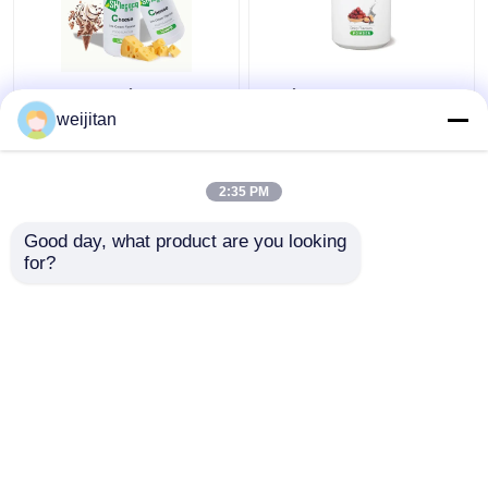
Thức ăn chất lượng
Chất phụ gia thực
phô mai lỏng hương vị
phẩm Nước / bột hòa
weijitan
99,9% độ tinh khiết cho
tan trong dầu hương vị
kem
sữa Jujube hương vị
sữa
2:35 PM
Giá tốt nhất
Giá tốt nhất
Good day, what product are you looking 
for?
Liên hệ chúng tôi
Liên hệ chúng tôi
Xem thêm
Nhà
Về chúng tôi
Liên hệ với chúng tôi
Desktop Site
Sơ đồ trang web
Chính sách bảo mật